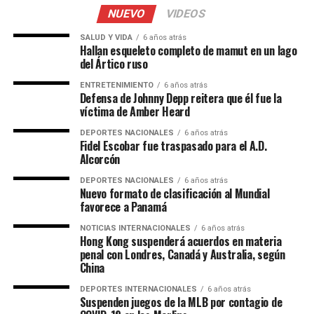
NUEVO
VIDEOS
SALUD Y VIDA
6 años atrás
Hallan esqueleto completo de mamut en un lago
del Ártico ruso
ENTRETENIMIENTO
6 años atrás
Defensa de Johnny Depp reitera que él fue la
víctima de Amber Heard
DEPORTES NACIONALES
6 años atrás
Fidel Escobar fue traspasado para el A.D.
Alcorcón
DEPORTES NACIONALES
6 años atrás
Nuevo formato de clasificación al Mundial
favorece a Panamá
NOTICIAS INTERNACIONALES
6 años atrás
Hong Kong suspenderá acuerdos en materia
penal con Londres, Canadá y Australia, según
China
DEPORTES INTERNACIONALES
6 años atrás
Suspenden juegos de la MLB por contagio de