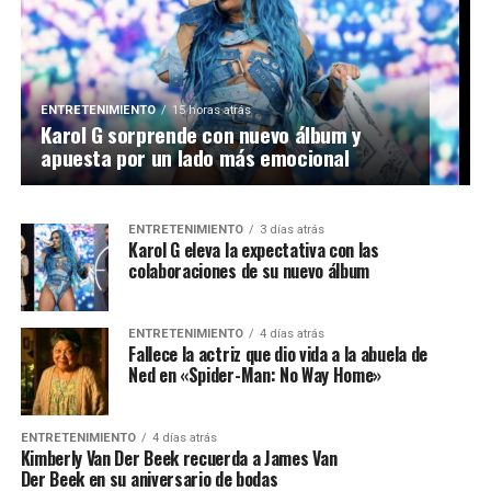
ENTRETENIMIENTO
2 días atrás
ENTRETENIMIENTO
15 horas atrás
“Los Supersónicos” llegarán al cine en
Karol G sorprende con nuevo álbum y
versión live-action con Jim Carrey como
apuesta por un lado más emocional
protagonista
ENTRETENIMIENTO
3 días atrás
Karol G eleva la expectativa con las
colaboraciones de su nuevo álbum
ENTRETENIMIENTO
4 días atrás
Fallece la actriz que dio vida a la abuela de
Ned en «Spider-Man: No Way Home»
ENTRETENIMIENTO
4 días atrás
Kimberly Van Der Beek recuerda a James Van
Der Beek en su aniversario de bodas