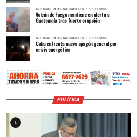
NOTICIAS INTERNACIONALES
5 días atrás
Volcán de Fuego mantiene en alerta a
Guatemala tras fuerte erupción
NOTICIAS INTERNACIONALES
5 días atrás
Cuba enfrenta nuevo apagón general por
crisis energética
POLÍTICA NACIONAL
2 días atrás
Presidente José Raúl Mulino viajará a
Colombia para participar en la toma de
posesión del nuevo mandatario
POLÍTICA