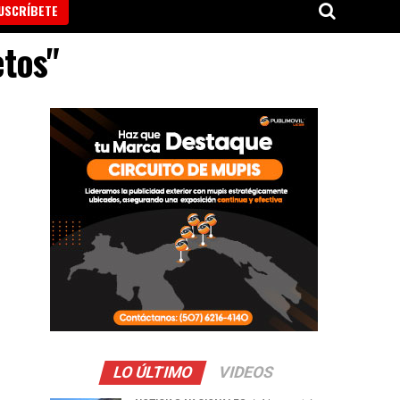
USCRÍBETE
etos"
LO ÚLTIMO
VIDEOS