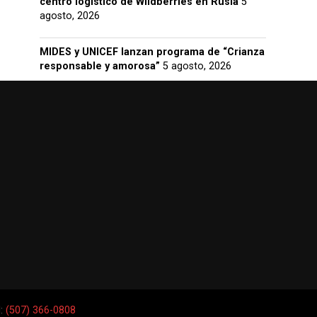
centro logístico de Wildberries en Rusia
5
agosto, 2026
MIDES y UNICEF lanzan programa de “Crianza
responsable y amorosa”
5 agosto, 2026
l:
(507) 366-0808