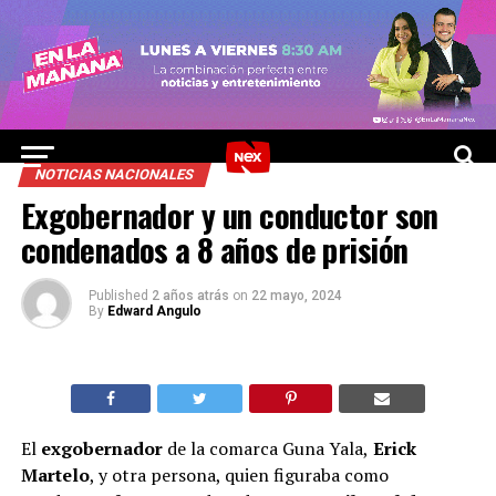
NOTICIAS NACIONALES
Exgobernador y un conductor son
condenados a 8 años de prisión
Published
2 años atrás
on
22 mayo, 2024
By
Edward Angulo
El
exgobernador
de la comarca Guna Yala,
Erick
Martelo
, y otra persona, quien figuraba como