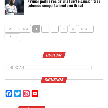
Neymar podría recibir una fuerte sanción tras
polémico comportamiento en Brasil
PAGE 1 OF 633
1
2
3
4
5
NEXT ›
LAST »
BUSCAR
SIGUENOS
Facebook
Twitter
Instagram
YouTube