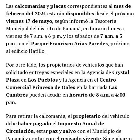
Las
calcomanías
y
placas
correspondientes al
mes de
febrero del 2024
estarán
disponibles
desde el próximo
viernes 17 de mayo
, según informó la Tesorería
Municipal del distrito de Panamá, en horario lunes a
viernes de 7 a.m. a 6 p.m. y los sábados de
7 a.m. a 3
p.m
., en el
Parque Francisco Arias Paredes
, próximo
al edificio Hatillo.
Por otro lado, los propietarios de vehículos que han
solicitado entregas especiales en la Agencia de
Crystal
Plaza
en
Los Pueblos
y la Agencia en el
Centro
Comercial Princesa de Gales
en la barriada
Las
Cumbres
pueden acudir en
horario de 8 a.m. a 4:00
p.m
.
Para retirar la calcomanía, el
propietario
del vehículo
debe
haber pagado
el
Impuesto Anual de
Circulación
, estar
paz y salvo
con el Municipio de
Panamá y contar con el
revisado vigente
. Sin embargo,