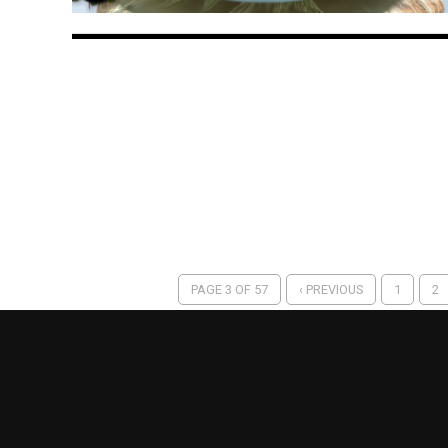
PAGE 3 OF 57
‹ PREVIOUS
1
2