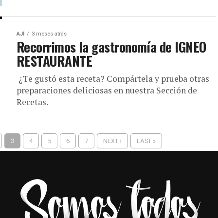
AJÍ
3 meses atrás
Recorrimos la gastronomía de IGNEO
RESTAURANTE
¿Te gustó esta receta? Compártela y prueba otras
preparaciones deliciosas en nuestra Sección de
Recetas.
3
4
5
6
7
NEXT ›
LAST »