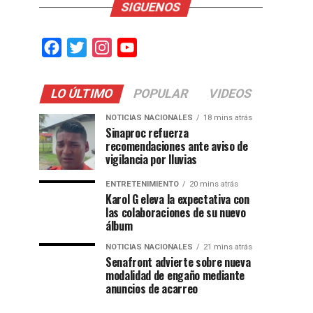
SIGUENOS
Facebook
Twitter
Instagram
YouTube
LO ÚLTIMO
POPULAR
VIDEOS
NOTICIAS NACIONALES
18 mins atrás
Sinaproc refuerza
recomendaciones ante aviso de
vigilancia por lluvias
ENTRETENIMIENTO
20 mins atrás
Karol G eleva la expectativa con
las colaboraciones de su nuevo
álbum
NOTICIAS NACIONALES
21 mins atrás
Senafront advierte sobre nueva
modalidad de engaño mediante
anuncios de acarreo