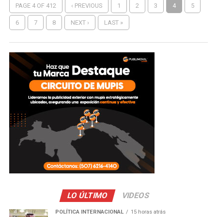
PAGE 4 OF 412
‹ PREVIOUS
1
2
3
4
5
6
7
8
NEXT ›
LAST »
LO ÚLTIMO
VIDEOS
POLÍTICA INTERNACIONAL
15 horas atrás