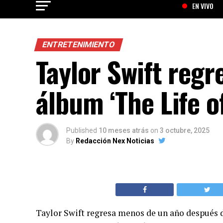
EN VIVO
ENTRETENIMIENTO
Taylor Swift regr
álbum ‘The Life o
Published
10 meses atrás
on
3 octubre, 2025
By
Redacción Nex Noticias
Taylor Swift regresa menos de un año después d