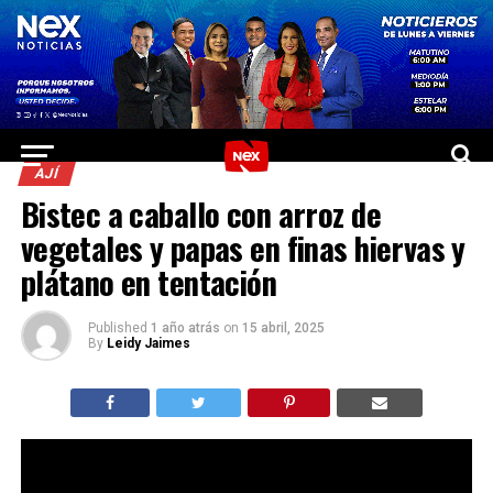
AJÍ
Bistec a caballo con arroz de
vegetales y papas en finas hiervas y
plátano en tentación
Published
1 año atrás
on
15 abril, 2025
By
Leidy Jaimes