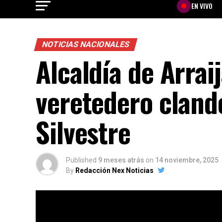
EN VIVO
NOTICIAS NACIONALES
Alcaldía de Arra
veretedero cland
Silvestre
Published
9 meses atrás
on
14 noviembre, 2025
By
Redacción Nex Noticias