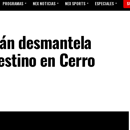
PROGRAMAS
NEX NOTICIAS
NEX SPORTS
ESPECIALES
S
iján desmantela
estino en Cerro