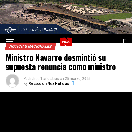
NOTICIAS NACIONALES
Ministro Navarro desmintió su
supuesta renuncia como ministro
Published
1 año atrás
on
25 marzo, 2025
By
Redacción Nex Noticias