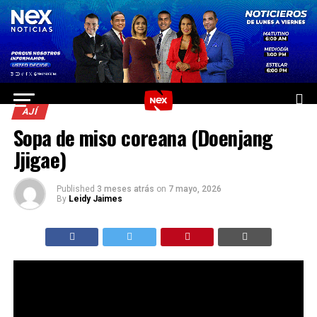
AJÍ
Sopa de miso coreana (Doenjang
Jjigae)
Published
3 meses atrás
on
7 mayo, 2026
By
Leidy Jaimes