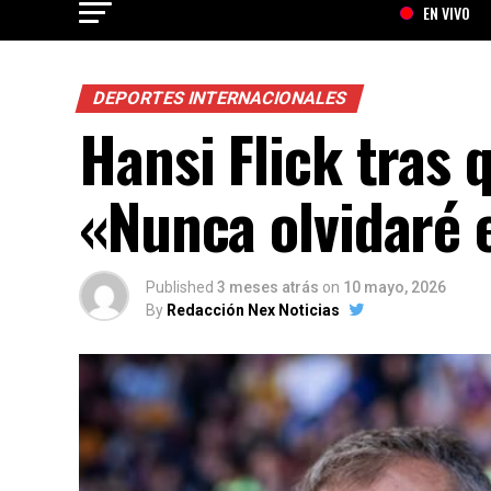
EN VIVO
DEPORTES INTERNACIONALES
Hansi Flick tras
«Nunca olvidaré 
Published
3 meses atrás
on
10 mayo, 2026
By
Redacción Nex Noticias