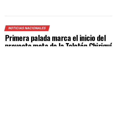
NOTICIAS NACIONALES
Primera palada marca el inicio del
proyecto meta de la Teletón Chiriquí
2026
Published
4 días atrás
on
5 agosto, 2026
By
Redacción Nex Noticias